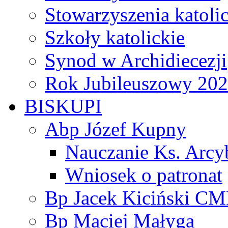
Stowarzyszenia katoli
Szkoły katolickie
Synod w Archidiecezji
Rok Jubileuszowy 20
BISKUPI
Abp Józef Kupny
Nauczanie Ks. Arcy
Wniosek o patronat
Bp Jacek Kiciński CM
Bp Maciej Małyga