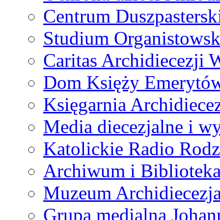
Centrum Duszpastersk
Studium Organistowsk
Caritas Archidiecezji 
Dom Księży Emerytó
Księgarnia Archidiecez
Media diecezjalne i 
Katolickie Radio Rodz
Archiwum i Biblioteka
Muzeum Archidiecezja
Grupa medialna Joha