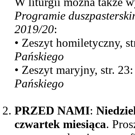
W liturgii można także w
Programie duszpasterski
2019/20
:
• Zeszyt homiletyczny, st
Pańskiego
• Zeszyt maryjny, str. 23
Pańskiego
PRZED NAMI
:
Niedzie
czwartek miesiąca
. Pro