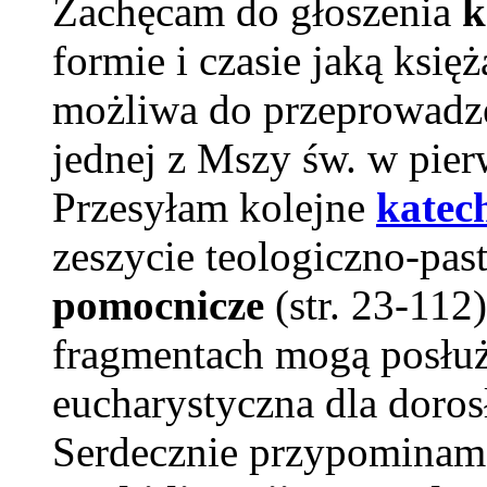
Zachęcam do głoszenia
k
formie i czasie jaką księ
możliwa do przeprowadzen
jednej z Mszy św. w pier
Przesyłam kolejne
katec
zeszycie teologiczno-pas
pomocnicze
(str. 23-112)
fragmentach mogą posłuż
eucharystyczna dla doros
Serdecznie przypominam 