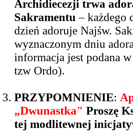
Archidiecezji trwa ador
Sakramentu
– każdego dn
dzień adoruje Najśw. Sak
wyznaczonym dniu adoracj
informacja jest podana w
tzw Ordo).
PRZYPOMNIENIE
:
Ap
„Dwunastka"
Proszę Ks
tej modlitewnej inicjaty