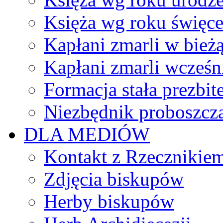
Księża wg roku święc
Kapłani zmarli w bież
Kapłani zmarli wcześn
Formacja stała prezbit
Niezbędnik proboszcz
DLA MEDIÓW
Kontakt z Rzecznikie
Zdjęcia biskupów
Herby biskupów