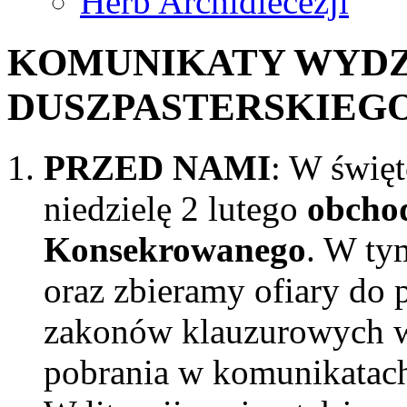
Herb Archidiecezji
KOMUNIKATY WYDZ
DUSZPASTERSKIEGO - 
PRZED NAMI
: W świę
niedzielę 2 lutego
obcho
Konsekrowanego
. W ty
oraz zbieramy ofiary do 
zakonów klauzurowych w n
pobrania w komunikatach