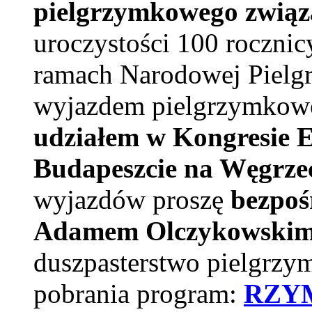
pielgrzymkowego zwią
uroczystości 100 rocznic
ramach Narodowej Pielg
wyjazdem pielgrzymko
udziałem w Kongresie 
Budapeszcie na Węgrze
wyjazdów proszę
bezpoś
Adamem Olczykowski
duszpasterstwo pielgrzym
pobrania program:
RZY