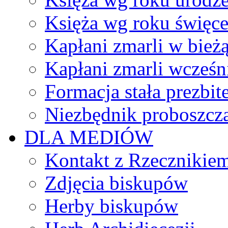
Księża wg roku święc
Kapłani zmarli w bież
Kapłani zmarli wcześn
Formacja stała prezbit
Niezbędnik proboszcz
DLA MEDIÓW
Kontakt z Rzecznikie
Zdjęcia biskupów
Herby biskupów