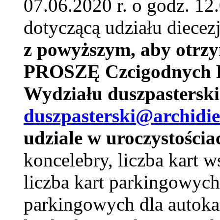
07.06.2020 r. o godz. 12
dotyczącą udziału diecez
z powyższym, aby ot
PROSZĘ Czcigodnych Ks
Wydziału duszpasterski
duszpasterski@archidie
udziale w uroczystościa
koncelebry, liczba kart w
liczba kart parkingowych 
parkingowych dla autoka