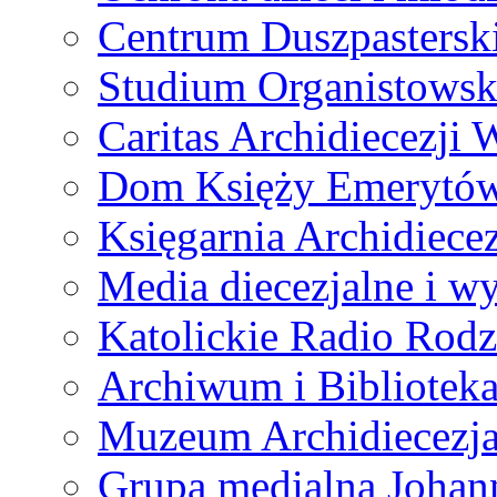
Centrum Duszpastersk
Studium Organistowsk
Caritas Archidiecezji 
Dom Księży Emerytó
Księgarnia Archidiecez
Media diecezjalne i 
Katolickie Radio Rodz
Archiwum i Biblioteka
Muzeum Archidiecezja
Grupa medialna Joha