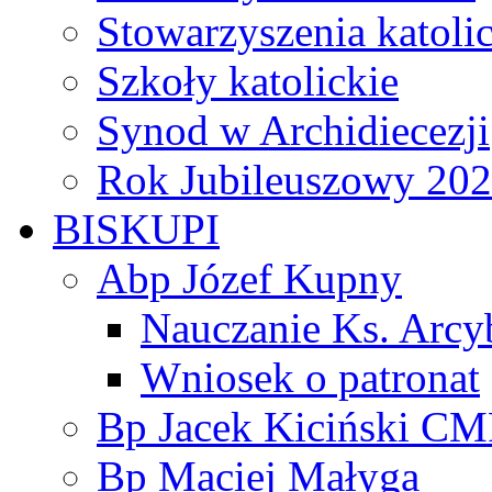
Stowarzyszenia katoli
Szkoły katolickie
Synod w Archidiecezji
Rok Jubileuszowy 20
BISKUPI
Abp Józef Kupny
Nauczanie Ks. Arcy
Wniosek o patronat
Bp Jacek Kiciński CM
Bp Maciej Małyga