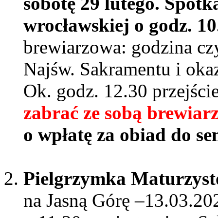
sobotę 29 lutego. Spotk
wrocławskiej o godz. 10
brewiarzowa: godzina czy
Najśw. Sakramentu i oka
Ok. godz. 12.30 przejści
zabrać ze sobą brewiar
o wpłatę za obiad do se
Pielgrzymka Maturzys
na Jasną Górę –13.03.20