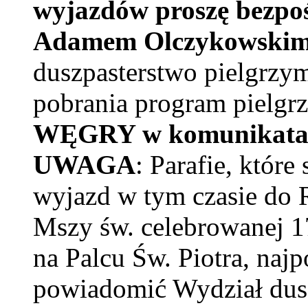
wyjazdów proszę bezpoś
Adamem Olczykowski
duszpasterstwo pielgrzym
pobrania program pielg
WĘGRY w komunikatach 
UWAGA
: Parafie, któr
wyjazd w tym czasie do 
Mszy św. celebrowanej 17
na Palcu Św. Piotra, naj
powiadomić Wydział dusz