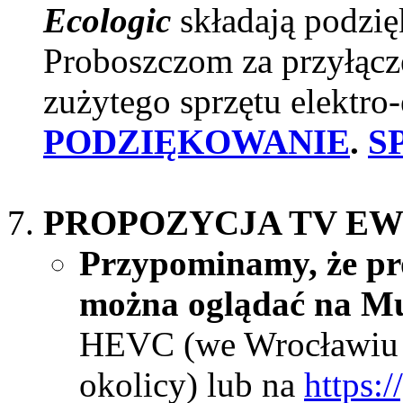
Ecologic
składają podzi
Proboszczom za przyłącze
zużytego sprzętu elektro
PODZIĘKOWANIE
.
S
PROPOZYCJA TV EW
Przypominamy, że pr
można oglądać na Mul
HEVC (we Wrocławiu i
okolicy) lub na
https: