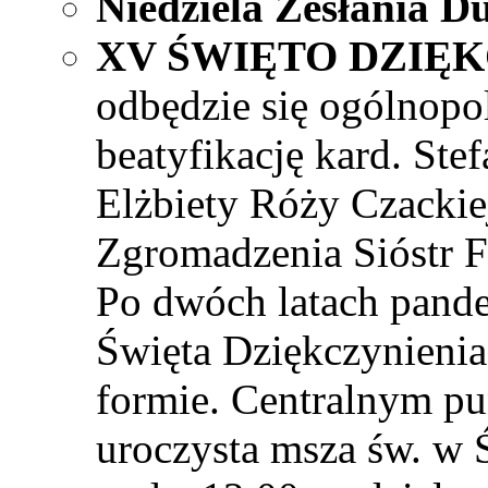
Niedziela Zesłania D
XV ŚWIĘTO DZIĘK
odbędzie się ogólnopol
beatyfikację kard. St
Elżbiety Róży Czackie
Zgromadzenia Sióstr F
Po dwóch latach pand
Święta Dziękczynienia
formie. Centralnym p
uroczysta msza św. w 