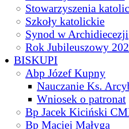
Stowarzyszenia katoli
Szkoły katolickie
Synod w Archidiecezji
Rok Jubileuszowy 20
BISKUPI
Abp Józef Kupny
Nauczanie Ks. Arcy
Wniosek o patronat
Bp Jacek Kiciński CM
Bp Maciej Małyga