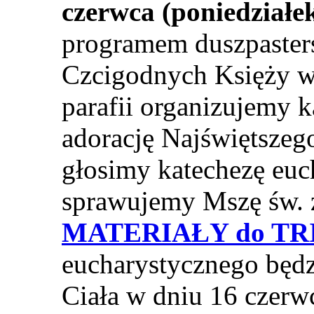
czerwca (poniedziałe
programem duszpaster
Czcigodnych Księży we
parafii organizujemy 
adorację Najświętszeg
głosimy katechezę euc
sprawujemy Mszę św. z
MATERIAŁY do T
eucharystycznego będz
Ciała w dniu 16 czerw