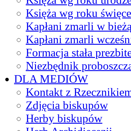
Księża wg roku święc
Kapłani zmarli w bież
Kapłani zmarli wcześn
Formacja stała prezbit
Niezbędnik proboszcz
DLA MEDIÓW
Kontakt z Rzecznikie
Zdjęcia biskupów
Herby biskupów