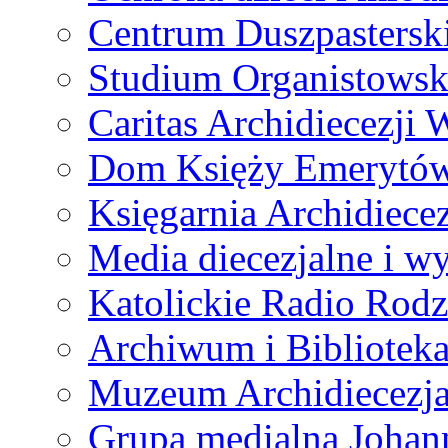
Centrum Duszpastersk
Studium Organistowsk
Caritas Archidiecezji 
Dom Księży Emerytó
Księgarnia Archidiecez
Media diecezjalne i 
Katolickie Radio Rodz
Archiwum i Biblioteka
Muzeum Archidiecezja
Grupa medialna Joha