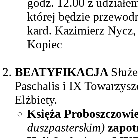
godz. 12.00 z udziałe
której będzie przewod
kard. Kazimierz Nycz,
Kopiec
BEATYFIKACJA
Służe
Paschalis i IX Towarzysz
Elżbiety.
Księża Proboszczowie,
duszpasterskim)
zapot