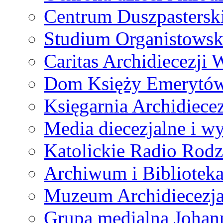
Centrum Duszpastersk
Studium Organistowsk
Caritas Archidiecezji 
Dom Księży Emerytó
Księgarnia Archidiecez
Media diecezjalne i 
Katolickie Radio Rodz
Archiwum i Biblioteka
Muzeum Archidiecezja
Grupa medialna Joha