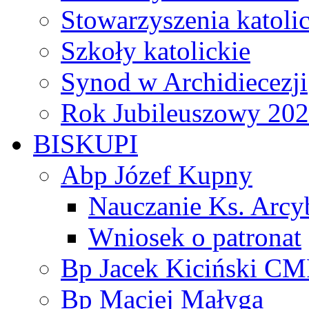
Stowarzyszenia katoli
Szkoły katolickie
Synod w Archidiecezji
Rok Jubileuszowy 20
BISKUPI
Abp Józef Kupny
Nauczanie Ks. Arcy
Wniosek o patronat
Bp Jacek Kiciński CM
Bp Maciej Małyga