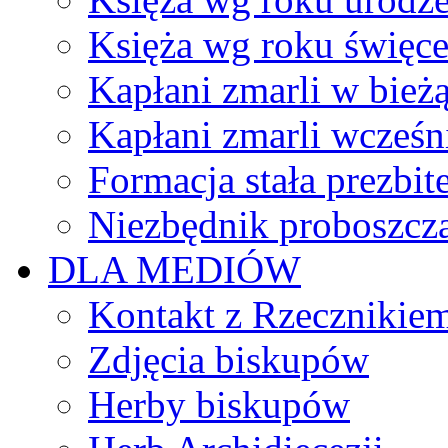
Księża wg roku święc
Kapłani zmarli w bież
Kapłani zmarli wcześn
Formacja stała prezbit
Niezbędnik proboszcz
DLA MEDIÓW
Kontakt z Rzecznikie
Zdjęcia biskupów
Herby biskupów