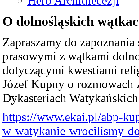
Herb Archidiecezji
O dolnośląskich wątkach
Zapraszamy do zapoznania s
prasowymi z wątkami dolno
dotyczącymi kwestiami reli
Józef Kupny o rozmowach z
Dykasteriach Watykańskich
https://www.ekai.pl/abp-k
w-watykanie-wrocilismy-do