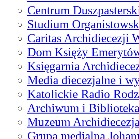
Centrum Duszpastersk
Studium Organistowsk
Caritas Archidiecezji 
Dom Księży Emerytó
Księgarnia Archidiecez
Media diecezjalne i 
Katolickie Radio Rodz
Archiwum i Biblioteka
Muzeum Archidiecezja
Grupa medialna Joha