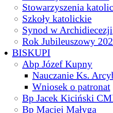
Stowarzyszenia katoli
Szkoły katolickie
Synod w Archidiecezji
Rok Jubileuszowy 20
BISKUPI
Abp Józef Kupny
Nauczanie Ks. Arcy
Wniosek o patronat
Bp Jacek Kiciński CM
Bp Maciej Małyga