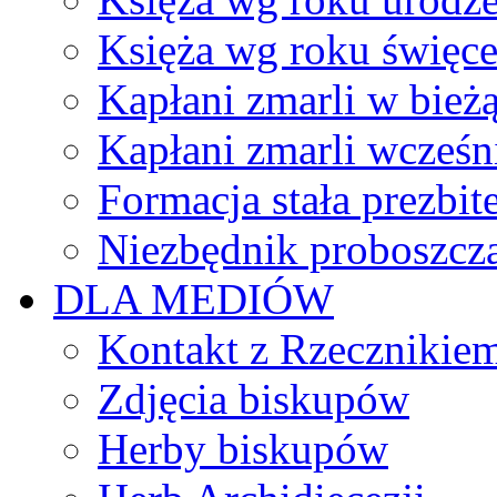
Księża wg roku święc
Kapłani zmarli w bież
Kapłani zmarli wcześn
Formacja stała prezbit
Niezbędnik proboszcz
DLA MEDIÓW
Kontakt z Rzecznikie
Zdjęcia biskupów
Herby biskupów