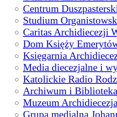
Centrum Duszpastersk
Studium Organistowsk
Caritas Archidiecezji 
Dom Księży Emerytó
Księgarnia Archidiecez
Media diecezjalne i 
Katolickie Radio Rodz
Archiwum i Biblioteka
Muzeum Archidiecezja
Grupa medialna Joha