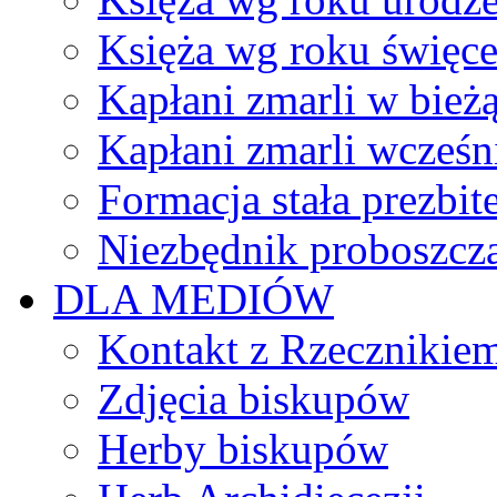
Księża wg roku święc
Kapłani zmarli w bież
Kapłani zmarli wcześn
Formacja stała prezbit
Niezbędnik proboszcz
DLA MEDIÓW
Kontakt z Rzecznikie
Zdjęcia biskupów
Herby biskupów