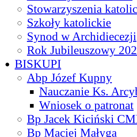
Stowarzyszenia katoli
Szkoły katolickie
Synod w Archidiecezji
Rok Jubileuszowy 20
BISKUPI
Abp Józef Kupny
Nauczanie Ks. Arcy
Wniosek o patronat
Bp Jacek Kiciński CM
Bp Maciej Małyga