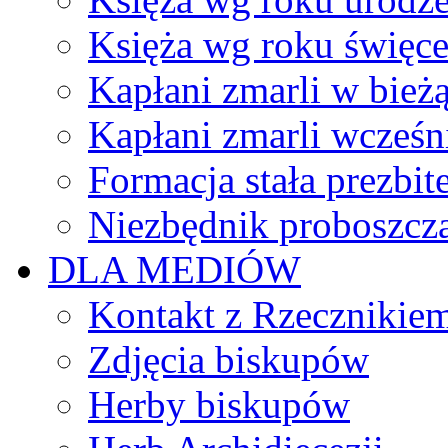
Księża wg roku święc
Kapłani zmarli w bież
Kapłani zmarli wcześn
Formacja stała prezbit
Niezbędnik proboszcz
DLA MEDIÓW
Kontakt z Rzecznikie
Zdjęcia biskupów
Herby biskupów