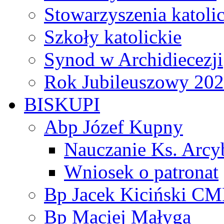
Stowarzyszenia katoli
Szkoły katolickie
Synod w Archidiecezji
Rok Jubileuszowy 20
BISKUPI
Abp Józef Kupny
Nauczanie Ks. Arcy
Wniosek o patronat
Bp Jacek Kiciński CM
Bp Maciej Małyga