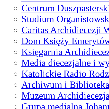
Centrum Duszpastersk
Studium Organistowsk
Caritas Archidiecezji 
Dom Księży Emerytó
Księgarnia Archidiecez
Media diecezjalne i 
Katolickie Radio Rodz
Archiwum i Biblioteka
Muzeum Archidiecezja
Grupa medialna Joha