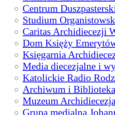
Centrum Duszpastersk
Studium Organistowsk
Caritas Archidiecezji 
Dom Księży Emerytó
Księgarnia Archidiecez
Media diecezjalne i 
Katolickie Radio Rodz
Archiwum i Biblioteka
Muzeum Archidiecezja
Grupa medialna Joha