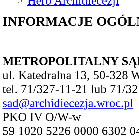
Herb Archidiecezji
INFORMACJE OGÓL
METROPOLITALNY S
ul. Katedralna 13, 50-328 
tel. 71/327-11-21 lub 71/327
sad@archidiecezja.wroc.pl
PKO IV O/W-w
59 1020 5226 0000 6302 0