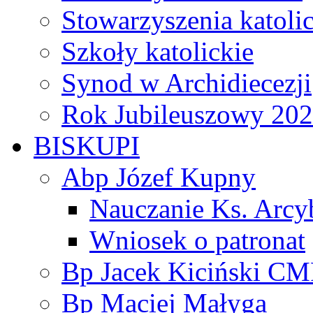
Stowarzyszenia katoli
Szkoły katolickie
Synod w Archidiecezji
Rok Jubileuszowy 20
BISKUPI
Abp Józef Kupny
Nauczanie Ks. Arcy
Wniosek o patronat
Bp Jacek Kiciński CM
Bp Maciej Małyga