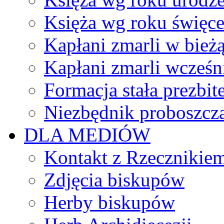
Księża wg roku święc
Kapłani zmarli w bież
Kapłani zmarli wcześn
Formacja stała prezbit
Niezbędnik proboszcz
DLA MEDIÓW
Kontakt z Rzecznikie
Zdjęcia biskupów
Herby biskupów