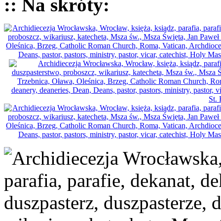
:: Na skróty: