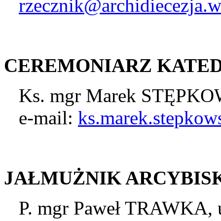
rzecznik@archidiecezja.w
CEREMONIARZ KATE
Ks. mgr Marek STĘPKOW
e-mail:
ks.marek.stepkows
JAŁMUŻNIK ARCYBIS
P. mgr Paweł TRAWKA, u