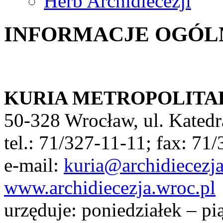
Herb Archidiecezji
INFORMACJE OGÓL
KURIA METROPOLIT
50-328 Wrocław, ul. Katedr
tel.: 71/327-11-11; fax: 71
e-mail:
kuria@archidiecezja
www.archidiecezja.wroc.pl
urzęduje: poniedziałek – pi