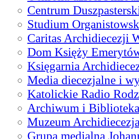
Centrum Duszpastersk
Studium Organistowsk
Caritas Archidiecezji 
Dom Księży Emerytó
Księgarnia Archidiecez
Media diecezjalne i 
Katolickie Radio Rodz
Archiwum i Biblioteka
Muzeum Archidiecezja
Grupa medialna Joha