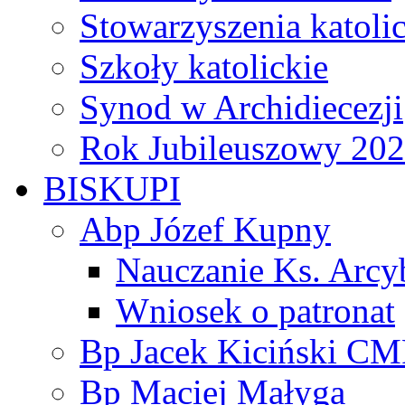
Stowarzyszenia katoli
Szkoły katolickie
Synod w Archidiecezji
Rok Jubileuszowy 20
BISKUPI
Abp Józef Kupny
Nauczanie Ks. Arcy
Wniosek o patronat
Bp Jacek Kiciński CM
Bp Maciej Małyga