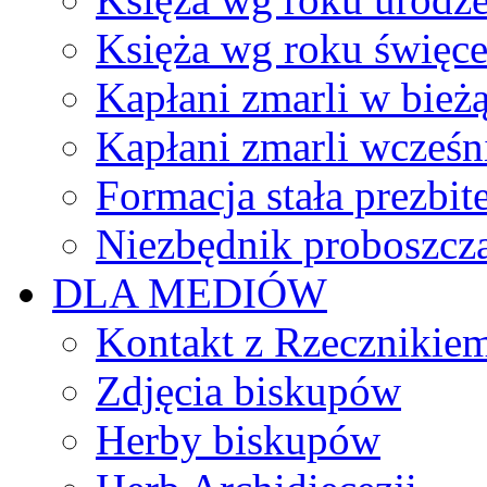
Księża wg roku święc
Kapłani zmarli w bież
Kapłani zmarli wcześn
Formacja stała prezbit
Niezbędnik proboszcz
DLA MEDIÓW
Kontakt z Rzecznikie
Zdjęcia biskupów
Herby biskupów