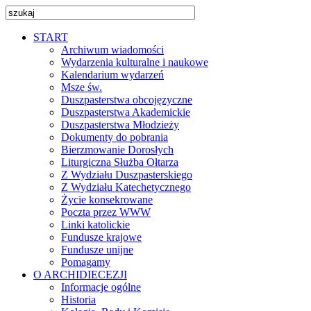
START
Archiwum wiadomości
Wydarzenia kulturalne i naukowe
Kalendarium wydarzeń
Msze św.
Duszpasterstwa obcojęzyczne
Duszpasterstwa Akademickie
Duszpasterstwa Młodzieży
Dokumenty do pobrania
Bierzmowanie Dorosłych
Liturgiczna Służba Ołtarza
Z Wydziału Duszpasterskiego
Z Wydziału Katechetycznego
Życie konsekrowane
Poczta przez WWW
Linki katolickie
Fundusze krajowe
Fundusze unijne
Pomagamy
O ARCHIDIECEZJI
Informacje ogólne
Historia