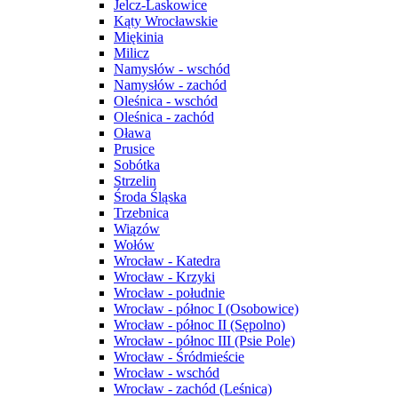
Jelcz-Laskowice
Kąty Wrocławskie
Miękinia
Milicz
Namysłów - wschód
Namysłów - zachód
Oleśnica - wschód
Oleśnica - zachód
Oława
Prusice
Sobótka
Strzelin
Środa Śląska
Trzebnica
Wiązów
Wołów
Wrocław - Katedra
Wrocław - Krzyki
Wrocław - południe
Wrocław - północ I (Osobowice)
Wrocław - północ II (Sępolno)
Wrocław - północ III (Psie Pole)
Wrocław - Śródmieście
Wrocław - wschód
Wrocław - zachód (Leśnica)