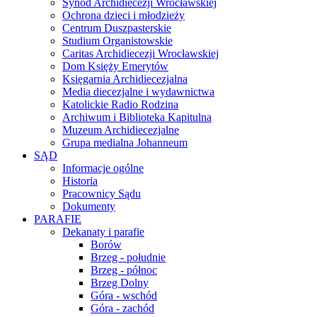
Synod Archidiecezji Wrocławskiej
Ochrona dzieci i młodzieży
Centrum Duszpasterskie
Studium Organistowskie
Caritas Archidiecezji Wrocławskiej
Dom Księży Emerytów
Księgarnia Archidiecezjalna
Media diecezjalne i wydawnictwa
Katolickie Radio Rodzina
Archiwum i Biblioteka Kapitulna
Muzeum Archidiecezjalne
Grupa medialna Johanneum
SĄD
Informacje ogólne
Historia
Pracownicy Sądu
Dokumenty
PARAFIE
Dekanaty i parafie
Borów
Brzeg - południe
Brzeg - północ
Brzeg Dolny
Góra - wschód
Góra - zachód