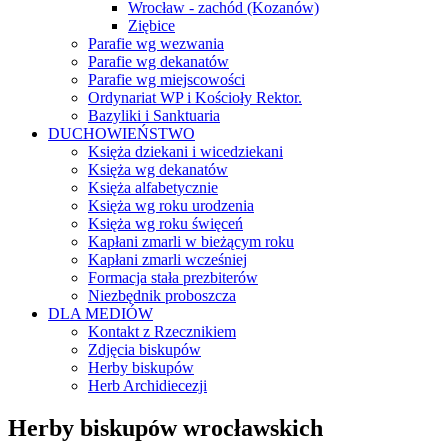
Wrocław - zachód (Kozanów)
Ziębice
Parafie wg wezwania
Parafie wg dekanatów
Parafie wg miejscowości
Ordynariat WP i Kościoły Rektor.
Bazyliki i Sanktuaria
DUCHOWIEŃSTWO
Księża dziekani i wicedziekani
Księża wg dekanatów
Księża alfabetycznie
Księża wg roku urodzenia
Księża wg roku święceń
Kapłani zmarli w bieżącym roku
Kapłani zmarli wcześniej
Formacja stała prezbiterów
Niezbędnik proboszcza
DLA MEDIÓW
Kontakt z Rzecznikiem
Zdjęcia biskupów
Herby biskupów
Herb Archidiecezji
Herby biskupów wrocławskich