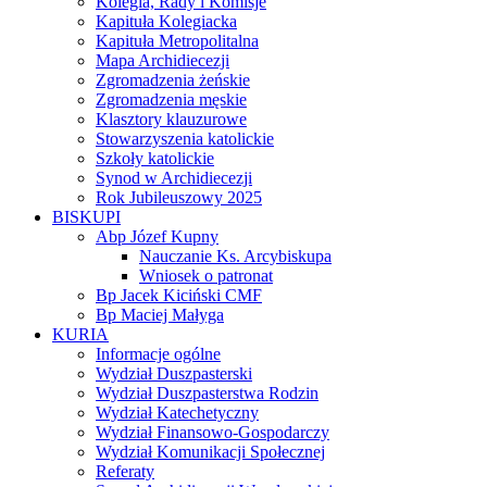
Kolegia, Rady i Komisje
Kapituła Kolegiacka
Kapituła Metropolitalna
Mapa Archidiecezji
Zgromadzenia żeńskie
Zgromadzenia męskie
Klasztory klauzurowe
Stowarzyszenia katolickie
Szkoły katolickie
Synod w Archidiecezji
Rok Jubileuszowy 2025
BISKUPI
Abp Józef Kupny
Nauczanie Ks. Arcybiskupa
Wniosek o patronat
Bp Jacek Kiciński CMF
Bp Maciej Małyga
KURIA
Informacje ogólne
Wydział Duszpasterski
Wydział Duszpasterstwa Rodzin
Wydział Katechetyczny
Wydział Finansowo-Gospodarczy
Wydział Komunikacji Społecznej
Referaty