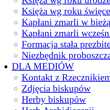
Księża wg roku święc
Kapłani zmarli w bież
Kapłani zmarli wcześn
Formacja stała prezbit
Niezbędnik proboszcz
DLA MEDIÓW
Kontakt z Rzecznikie
Zdjęcia biskupów
Herby biskupów