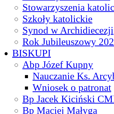
Stowarzyszenia katoli
Szkoły katolickie
Synod w Archidiecezji
Rok Jubileuszowy 20
BISKUPI
Abp Józef Kupny
Nauczanie Ks. Arcy
Wniosek o patronat
Bp Jacek Kiciński CM
Bp Maciej Małyga