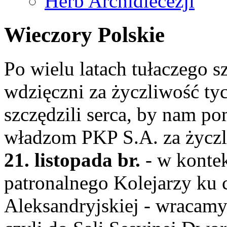
Herb Archidiecezji
Wieczory Polskie
Po wielu latach tułaczego s
wdzięczni za życzliwość ty
szczędzili serca, by nam p
władzom PKP S.A. za życzli
21. listopada br.
- w kontek
patronalnego Kolejarzy ku 
Aleksandryjskiej - wracamy