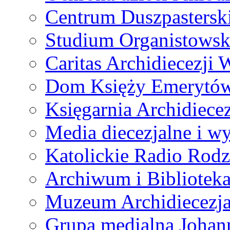
Centrum Duszpastersk
Studium Organistowsk
Caritas Archidiecezji 
Dom Księży Emerytó
Księgarnia Archidiecez
Media diecezjalne i 
Katolickie Radio Rodz
Archiwum i Biblioteka
Muzeum Archidiecezja
Grupa medialna Joha