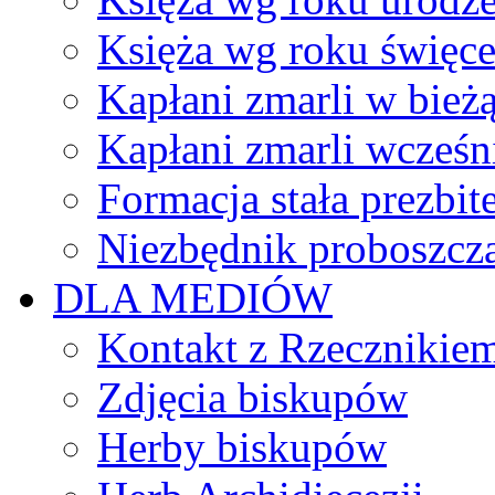
Księża wg roku święc
Kapłani zmarli w bież
Kapłani zmarli wcześn
Formacja stała prezbit
Niezbędnik proboszcz
DLA MEDIÓW
Kontakt z Rzecznikie
Zdjęcia biskupów
Herby biskupów