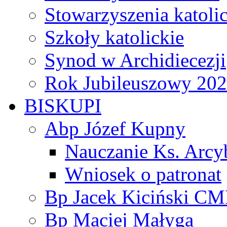
Stowarzyszenia katoli
Szkoły katolickie
Synod w Archidiecezji
Rok Jubileuszowy 20
BISKUPI
Abp Józef Kupny
Nauczanie Ks. Arcy
Wniosek o patronat
Bp Jacek Kiciński CM
Bp Maciej Małyga