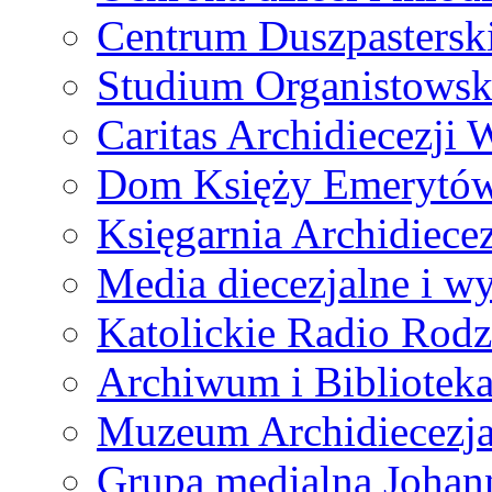
Centrum Duszpastersk
Studium Organistowsk
Caritas Archidiecezji 
Dom Księży Emerytó
Księgarnia Archidiecez
Media diecezjalne i 
Katolickie Radio Rodz
Archiwum i Biblioteka
Muzeum Archidiecezja
Grupa medialna Joha