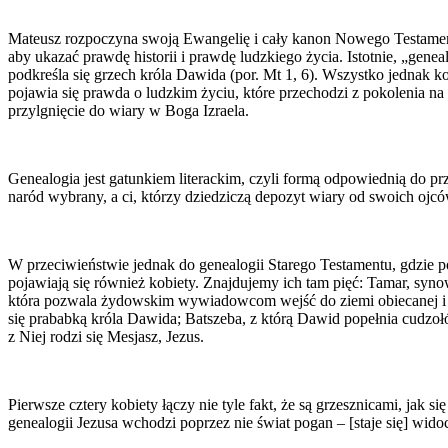
Mateusz rozpoczyna swoją Ewangelię i cały kanon Nowego Testamen
aby ukazać prawdę historii i prawdę ludzkiego życia. Istotnie, „genea
podkreśla się grzech króla Dawida (por. Mt 1, 6). Wszystko jednak ko
pojawia się prawda o ludzkim życiu, które przechodzi z pokolenia na 
przylgnięcie do wiary w Boga Izraela.
Genealogia jest gatunkiem literackim, czyli formą odpowiednią do pr
naród wybrany, a ci, którzy dziedziczą depozyt wiary od swoich ojc
W przeciwieństwie jednak do genealogii Starego Testamentu, gdzie p
pojawiają się również kobiety. Znajdujemy ich tam pięć: Tamar, syn
która pozwala żydowskim wywiadowcom wejść do ziemi obiecanej i podbi
się prababką króla Dawida; Batszeba, z którą Dawid popełnia cudzoł
z Niej rodzi się Mesjasz, Jezus.
Pierwsze cztery kobiety łączy nie tyle fakt, że są grzesznicami, jak
genealogii Jezusa wchodzi poprzez nie świat pogan – [staje się] wi