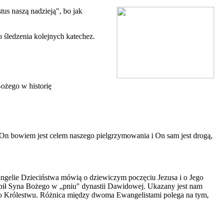
us naszą nadzieją", bo jak
 śledzenia kolejnych katechez.
Bożego w historię
o On bowiem jest celem naszego pielgrzymowania i On sam jest drogą,
angelie Dzieciństwa mówią o dziewiczym poczęciu Jezusa i o Jego
epił Syna Bożego w „pniu" dynastii Dawidowej. Ukazany jest nam
Jego Królestwu. Różnica między dwoma Ewangelistami polega na tym,