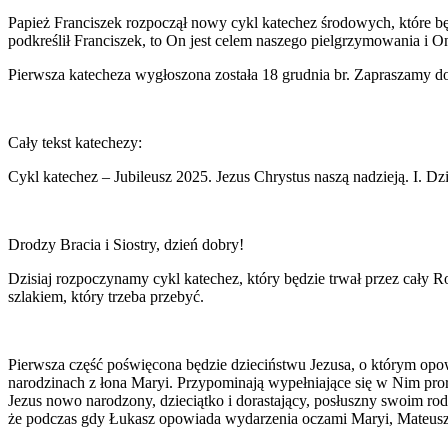
Papież Franciszek rozpoczął nowy cykl katechez środowych, które będ
podkreślił Franciszek, to On jest celem naszego pielgrzymowania i On
Pierwsza katecheza wygłoszona została 18 grudnia br. Zapraszamy do
Cały tekst katechezy:
Cykl katechez – Jubileusz 2025. Jezus Chrystus naszą nadzieją. I. 
Drodzy Bracia i Siostry, dzień dobry!
Dzisiaj rozpoczynamy cykl katechez, który będzie trwał przez cały R
szlakiem, który trzeba przebyć.
Pierwsza część poświęcona będzie dzieciństwu Jezusa, o którym opo
narodzinach z łona Maryi. Przypominają wypełniające się w Nim pro
Jezus nowo narodzony, dzieciątko i dorastający, posłuszny swoim r
że podczas gdy Łukasz opowiada wydarzenia oczami Maryi, Mateusz c