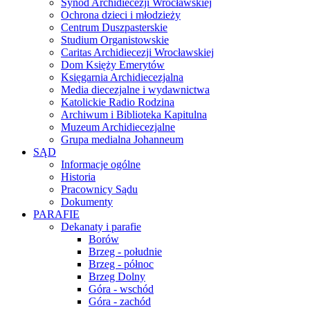
Synod Archidiecezji Wrocławskiej
Ochrona dzieci i młodzieży
Centrum Duszpasterskie
Studium Organistowskie
Caritas Archidiecezji Wrocławskiej
Dom Księży Emerytów
Księgarnia Archidiecezjalna
Media diecezjalne i wydawnictwa
Katolickie Radio Rodzina
Archiwum i Biblioteka Kapitulna
Muzeum Archidiecezjalne
Grupa medialna Johanneum
SĄD
Informacje ogólne
Historia
Pracownicy Sądu
Dokumenty
PARAFIE
Dekanaty i parafie
Borów
Brzeg - południe
Brzeg - północ
Brzeg Dolny
Góra - wschód
Góra - zachód