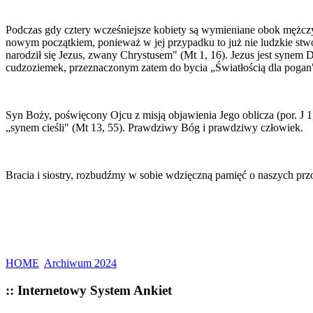
Podczas gdy cztery wcześniejsze kobiety są wymieniane obok mężczyzn
nowym początkiem, ponieważ w jej przypadku to już nie ludzkie stwor
narodził się Jezus, zwany Chrystusem" (Mt 1, 16). Jezus jest synem 
cudzoziemek, przeznaczonym zatem do bycia „Światłością dla pogan" (
Syn Boży, poświęcony Ojcu z misją objawienia Jego oblicza (por. J 1
„synem cieśli" (Mt 13, 55). Prawdziwy Bóg i prawdziwy człowiek.
Bracia i siostry, rozbudźmy w sobie wdzięczną pamięć o naszych przo
HOME
Archiwum 2024
:: Internetowy System Ankiet