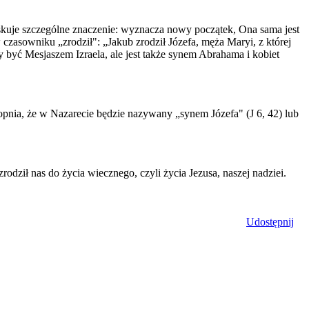
zyskuje szczególne znaczenie: wyznacza nowy początek, Ona sama jest
czasowniku „zrodził": „Jakub zrodził Józefa, męża Maryi, z której
 być Mesjaszem Izraela, ale jest także synem Abrahama i kobiet
topnia, że w Nazarecie będzie nazywany „synem Józefa" (J 6, 42) lub
dził nas do życia wiecznego, czyli życia Jezusa, naszej nadziei.
Udostępnij