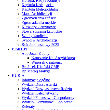
Kolegia, Rady i Komisje
Kapituła Kolegiacka
Kapituła Metropolitalna
Mapa Archidiecezji
Zgromadzenia żeńskie
Zgromadzenia męskie
Klasztory klauzurowe
Stowarzyszenia katolickie
Szkoły katolickie
Synod w Archidiecezji
Rok Jubileuszowy 2025
BISKUPI
Abp Józef Kupny
Nauczanie Ks. Arcybiskupa
Wniosek o patronat
Bp Jacek Kiciński CMF
Bp Maciej Małyga
KURIA
Informacje ogólne
Wydział Duszpasterski
Wydział Duszpasterstwa Rodzin
Wydział Katechetyczny
Wydział Finansowo-Gospodarczy
Wydział Komunikacji Społecznej
Referaty