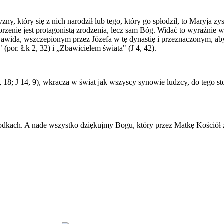
y, który się z nich narodził lub tego, który go spłodził, to Maryja 
zenie jest protagonistą zrodzenia, lecz sam Bóg. Widać to wyraźnie w 
Dawida, wszczepionym przez Józefa w tę dynastię i przeznaczonym, aby
por. Łk 2, 32) i „Zbawicielem świata" (J 4, 42).
, 18; J 14, 9), wkracza w świat jak wszyscy synowie ludzcy, do tego s
dkach. A nade wszystko dziękujmy Bogu, który przez Matkę Kościół zro