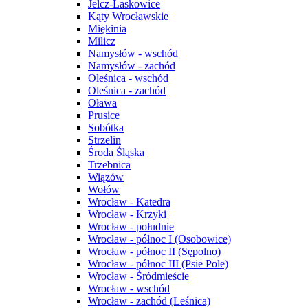
Jelcz-Laskowice
Kąty Wrocławskie
Miękinia
Milicz
Namysłów - wschód
Namysłów - zachód
Oleśnica - wschód
Oleśnica - zachód
Oława
Prusice
Sobótka
Strzelin
Środa Śląska
Trzebnica
Wiązów
Wołów
Wrocław - Katedra
Wrocław - Krzyki
Wrocław - południe
Wrocław - północ I (Osobowice)
Wrocław - północ II (Sępolno)
Wrocław - północ III (Psie Pole)
Wrocław - Śródmieście
Wrocław - wschód
Wrocław - zachód (Leśnica)