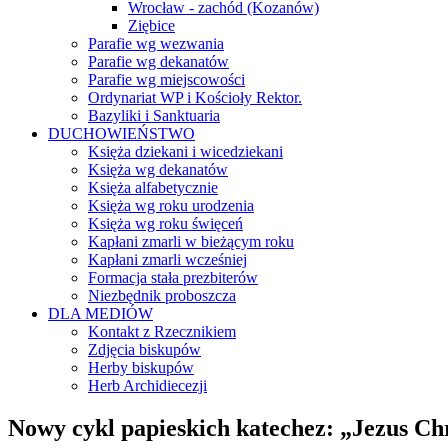
Wrocław - zachód (Kozanów)
Ziębice
Parafie wg wezwania
Parafie wg dekanatów
Parafie wg miejscowości
Ordynariat WP i Kościoły Rektor.
Bazyliki i Sanktuaria
DUCHOWIEŃSTWO
Księża dziekani i wicedziekani
Księża wg dekanatów
Księża alfabetycznie
Księża wg roku urodzenia
Księża wg roku święceń
Kapłani zmarli w bieżącym roku
Kapłani zmarli wcześniej
Formacja stała prezbiterów
Niezbędnik proboszcza
DLA MEDIÓW
Kontakt z Rzecznikiem
Zdjęcia biskupów
Herby biskupów
Herb Archidiecezji
Nowy cykl papieskich katechez: „Jezus Ch