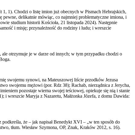
 1). Chodzi o listę imion już obecnych w Pismach Hebrajskich,
 się pewne, delikatnie mówiąc, co najmniej problematyczne imiona, i
owie studium historii Kościoła, 21 listopada 2024). Następnie
amość i misję; przynależność do rodziny i ludu; i wreszcie
e, ale otrzymuje je w darze od innych; w tym przypadku chodzi o
 Boga.
e imię swojemu synowi, na Mateuszowej liście przodków Jezusa
stwo swojemu mężowi (por. Rdz 38); Rachab, nierządnica z Jerycha,
ieniem pozostaje wierna swojej teściowej, opiekuje się nią i stanie
11); i wreszcie Maryja z Nazaretu, Małżonka Józefa, z domu Dawida:
sz podkreśla, że – jak napisał Benedykt XVI – „w ten sposób do
iństwo, tłum. Wiesław Szymona, OP, Znak, Kraków 2012, s. 16).