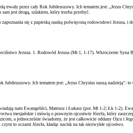
ą trwały przez cały Rok Jubileuszowy. Ich tematem jest: „Jezus Chryst
 sam jest drogą, szlakiem, który trzeba przebyć.
 zapoznania się z papieską nauką poświęconą rodowodowi Jezusa, i do
Dzieciństwo Jezusa. 1. Rodowód Jezusa (Mt 1, 1-17). Wkroczenie Syna 
ok Jubileuszowy. Ich tematem jest: „Jezus Chrystus naszą nadzieją": t
wiadają nam Ewangeliści, Mateusz i Łukasz (por. Mt 1-2; Łk 1-2). Ew
roctwa mesjańskie i mówią o prawnym ojcostwie Józefa, który zaszcz
odzicom, a jednocześnie świadomy, że jest całkowicie oddany Ojcu i 
zyni to oczami Józefa, kładąc nacisk na tak niezwykłe ojcostwo.