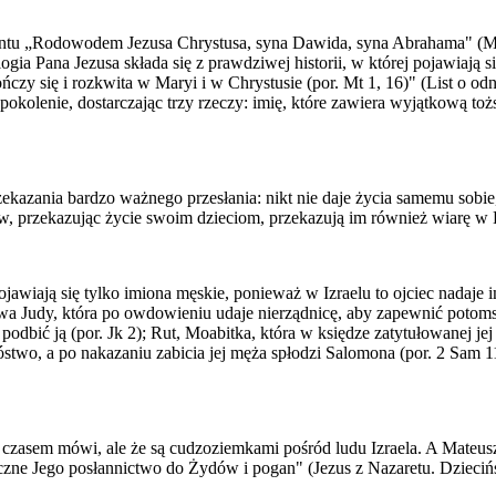
tu „Rodowodem Jezusa Chrystusa, syna Dawida, syna Abrahama" (Mt 1,
logia Pana Jezusa składa się z prawdziwej historii, w której pojawiają
ńczy się i rozkwita w Maryi i w Chrystusie (por. Mt 1, 16)" (List o odn
pokolenie, dostarczając trzy rzeczy: imię, które zawiera wyjątkową tożs
zekazania bardzo ważnego przesłania: nikt nie daje życia samemu sobi
ów, przekazując życie swoim dzieciom, przekazują im również wiarę w
ojawiają się tylko imiona męskie, ponieważ w Izraelu to ojciec nadaj
owa Judy, która po owdowieniu udaje nierządnicę, aby zapewnić potom
ć ją (por. Jk 2); Rut, Moabitka, która w księdze zatytułowanej jej im
óstwo, a po nakazaniu zabicia jej męża spłodzi Salomona (por. 2 Sam 
 się czasem mówi, ale że są cudzoziemkami pośród ludu Izraela. A Mateu
doczne Jego posłannictwo do Żydów i pogan" (Jezus z Nazaretu. Dziec