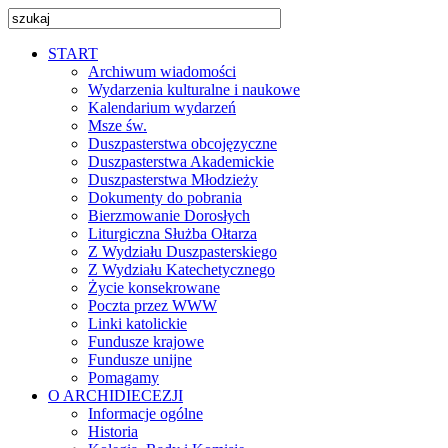
START
Archiwum wiadomości
Wydarzenia kulturalne i naukowe
Kalendarium wydarzeń
Msze św.
Duszpasterstwa obcojęzyczne
Duszpasterstwa Akademickie
Duszpasterstwa Młodzieży
Dokumenty do pobrania
Bierzmowanie Dorosłych
Liturgiczna Służba Ołtarza
Z Wydziału Duszpasterskiego
Z Wydziału Katechetycznego
Życie konsekrowane
Poczta przez WWW
Linki katolickie
Fundusze krajowe
Fundusze unijne
Pomagamy
O ARCHIDIECEZJI
Informacje ogólne
Historia