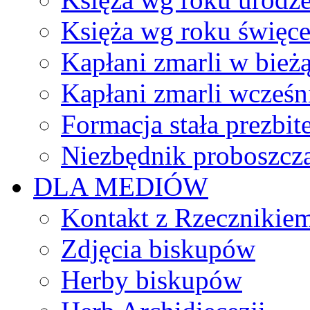
Księża wg roku święc
Kapłani zmarli w bież
Kapłani zmarli wcześn
Formacja stała prezbit
Niezbędnik proboszcz
DLA MEDIÓW
Kontakt z Rzecznikie
Zdjęcia biskupów
Herby biskupów