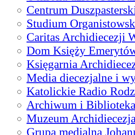
Centrum Duszpastersk
Studium Organistowsk
Caritas Archidiecezji 
Dom Księży Emerytó
Księgarnia Archidiecez
Media diecezjalne i 
Katolickie Radio Rodz
Archiwum i Biblioteka
Muzeum Archidiecezja
Grupa medialna Joha