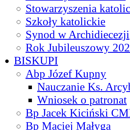
Stowarzyszenia katoli
Szkoły katolickie
Synod w Archidiecezji
Rok Jubileuszowy 20
BISKUPI
Abp Józef Kupny
Nauczanie Ks. Arcy
Wniosek o patronat
Bp Jacek Kiciński CM
Bp Maciej Małyga