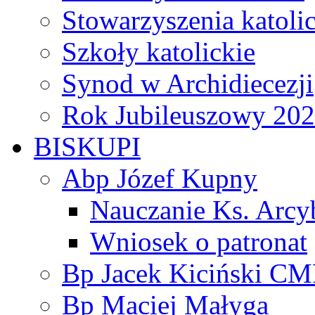
Stowarzyszenia katoli
Szkoły katolickie
Synod w Archidiecezji
Rok Jubileuszowy 20
BISKUPI
Abp Józef Kupny
Nauczanie Ks. Arcy
Wniosek o patronat
Bp Jacek Kiciński CM
Bp Maciej Małyga