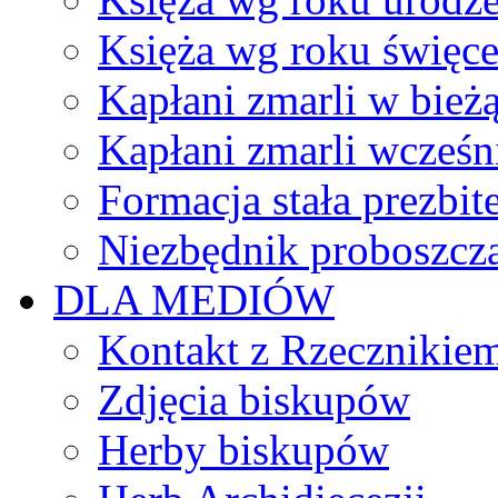
Księża wg roku święc
Kapłani zmarli w bież
Kapłani zmarli wcześn
Formacja stała prezbit
Niezbędnik proboszcz
DLA MEDIÓW
Kontakt z Rzecznikie
Zdjęcia biskupów
Herby biskupów