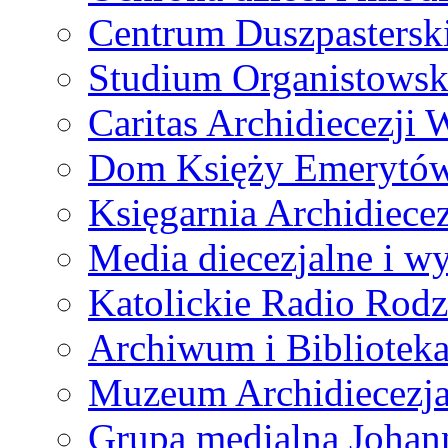
Centrum Duszpastersk
Studium Organistowsk
Caritas Archidiecezji 
Dom Księży Emerytó
Księgarnia Archidiecez
Media diecezjalne i 
Katolickie Radio Rodz
Archiwum i Biblioteka
Muzeum Archidiecezja
Grupa medialna Joha