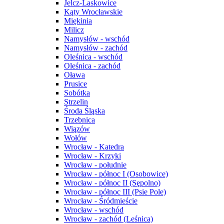
Jelcz-Laskowice
Kąty Wrocławskie
Miękinia
Milicz
Namysłów - wschód
Namysłów - zachód
Oleśnica - wschód
Oleśnica - zachód
Oława
Prusice
Sobótka
Strzelin
Środa Śląska
Trzebnica
Wiązów
Wołów
Wrocław - Katedra
Wrocław - Krzyki
Wrocław - południe
Wrocław - północ I (Osobowice)
Wrocław - północ II (Sępolno)
Wrocław - północ III (Psie Pole)
Wrocław - Śródmieście
Wrocław - wschód
Wrocław - zachód (Leśnica)