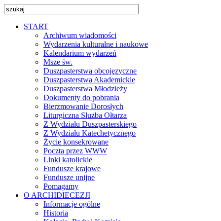
START
Archiwum wiadomości
Wydarzenia kulturalne i naukowe
Kalendarium wydarzeń
Msze św.
Duszpasterstwa obcojęzyczne
Duszpasterstwa Akademickie
Duszpasterstwa Młodzieży
Dokumenty do pobrania
Bierzmowanie Dorosłych
Liturgiczna Służba Ołtarza
Z Wydziału Duszpasterskiego
Z Wydziału Katechetycznego
Życie konsekrowane
Poczta przez WWW
Linki katolickie
Fundusze krajowe
Fundusze unijne
Pomagamy
O ARCHIDIECEZJI
Informacje ogólne
Historia