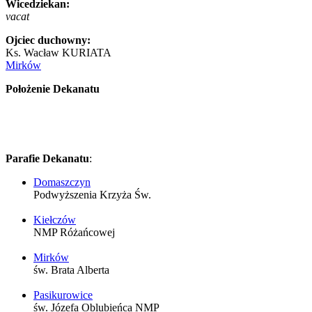
Wicedziekan:
vacat
Ojciec duchowny:
Ks. Wacław KURIATA
Mirków
Położenie Dekanatu
Parafie Dekanatu
:
Domaszczyn
Podwyższenia Krzyża Św.
Kiełczów
NMP Różańcowej
Mirków
św. Brata Alberta
Pasikurowice
św. Józefa Oblubieńca NMP