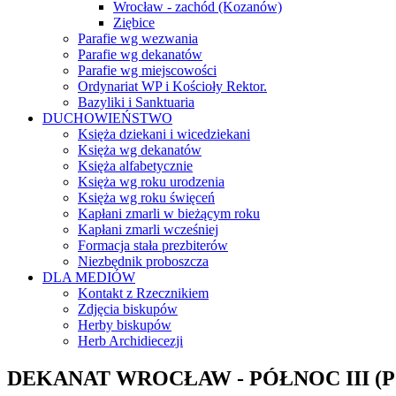
Wrocław - zachód (Kozanów)
Ziębice
Parafie wg wezwania
Parafie wg dekanatów
Parafie wg miejscowości
Ordynariat WP i Kościoły Rektor.
Bazyliki i Sanktuaria
DUCHOWIEŃSTWO
Księża dziekani i wicedziekani
Księża wg dekanatów
Księża alfabetycznie
Księża wg roku urodzenia
Księża wg roku święceń
Kapłani zmarli w bieżącym roku
Kapłani zmarli wcześniej
Formacja stała prezbiterów
Niezbędnik proboszcza
DLA MEDIÓW
Kontakt z Rzecznikiem
Zdjęcia biskupów
Herby biskupów
Herb Archidiecezji
DEKANAT WROCŁAW - PÓŁNOC III (P