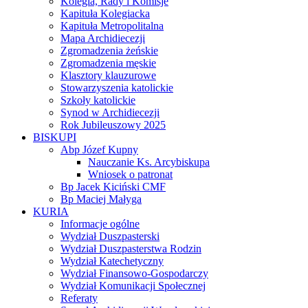
Kolegia, Rady i Komisje
Kapituła Kolegiacka
Kapituła Metropolitalna
Mapa Archidiecezji
Zgromadzenia żeńskie
Zgromadzenia męskie
Klasztory klauzurowe
Stowarzyszenia katolickie
Szkoły katolickie
Synod w Archidiecezji
Rok Jubileuszowy 2025
BISKUPI
Abp Józef Kupny
Nauczanie Ks. Arcybiskupa
Wniosek o patronat
Bp Jacek Kiciński CMF
Bp Maciej Małyga
KURIA
Informacje ogólne
Wydział Duszpasterski
Wydział Duszpasterstwa Rodzin
Wydział Katechetyczny
Wydział Finansowo-Gospodarczy
Wydział Komunikacji Społecznej
Referaty