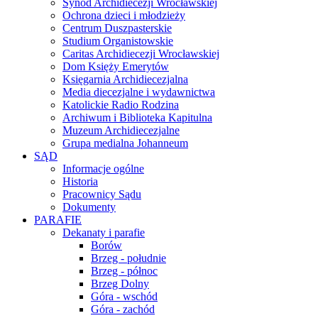
Synod Archidiecezji Wrocławskiej
Ochrona dzieci i młodzieży
Centrum Duszpasterskie
Studium Organistowskie
Caritas Archidiecezji Wrocławskiej
Dom Księży Emerytów
Księgarnia Archidiecezjalna
Media diecezjalne i wydawnictwa
Katolickie Radio Rodzina
Archiwum i Biblioteka Kapitulna
Muzeum Archidiecezjalne
Grupa medialna Johanneum
SĄD
Informacje ogólne
Historia
Pracownicy Sądu
Dokumenty
PARAFIE
Dekanaty i parafie
Borów
Brzeg - południe
Brzeg - północ
Brzeg Dolny
Góra - wschód
Góra - zachód