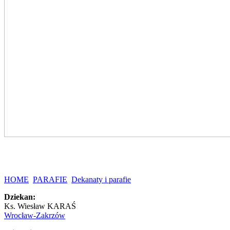
HOME
PARAFIE
Dekanaty i parafie
Dziekan:
Ks. Wiesław KARAŚ
Wrocław-Zakrzów