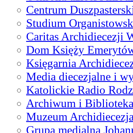
Centrum Duszpastersk
Studium Organistowsk
Caritas Archidiecezji 
Dom Księży Emerytó
Księgarnia Archidiecez
Media diecezjalne i 
Katolickie Radio Rodz
Archiwum i Biblioteka
Muzeum Archidiecezja
Grupa medialna Joha