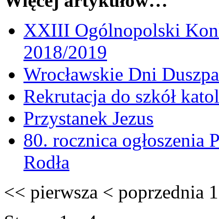
Więcej artykułów…
XXIII Ogólnopolski Konk
2018/2019
Wrocławskie Dni Duszpas
Rekrutacja do szkół kato
Przystanek Jezus
80. rocznica ogłoszenia
Rodła
<<
pierwsza
<
poprzednia
1