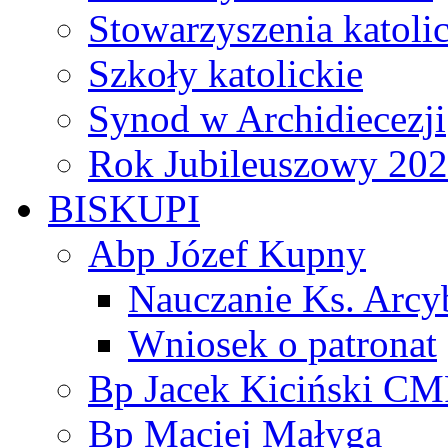
Stowarzyszenia katoli
Szkoły katolickie
Synod w Archidiecezji
Rok Jubileuszowy 20
BISKUPI
Abp Józef Kupny
Nauczanie Ks. Arcy
Wniosek o patronat
Bp Jacek Kiciński CM
Bp Maciej Małyga