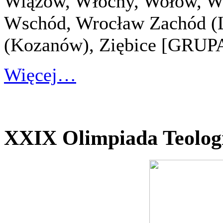
Wiązów, Włochy, Wołów, W
Wschód, Wrocław Zachód (L
(Kozanów), Ziębice [GRU
Więcej…
XXIX Olimpiada Teologi