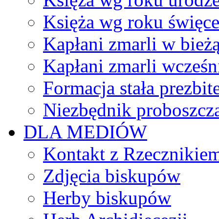
Księża wg roku święc
Kapłani zmarli w bież
Kapłani zmarli wcześn
Formacja stała prezbit
Niezbędnik proboszcz
DLA MEDIÓW
Kontakt z Rzecznikie
Zdjęcia biskupów
Herby biskupów