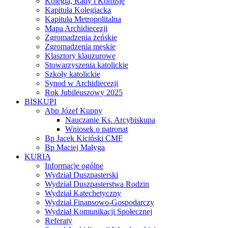
Kolegia, Rady i Komisje
Kapituła Kolegiacka
Kapituła Metropolitalna
Mapa Archidiecezji
Zgromadzenia żeńskie
Zgromadzenia męskie
Klasztory klauzurowe
Stowarzyszenia katolickie
Szkoły katolickie
Synod w Archidiecezji
Rok Jubileuszowy 2025
BISKUPI
Abp Józef Kupny
Nauczanie Ks. Arcybiskupa
Wniosek o patronat
Bp Jacek Kiciński CMF
Bp Maciej Małyga
KURIA
Informacje ogólne
Wydział Duszpasterski
Wydział Duszpasterstwa Rodzin
Wydział Katechetyczny
Wydział Finansowo-Gospodarczy
Wydział Komunikacji Społecznej
Referaty