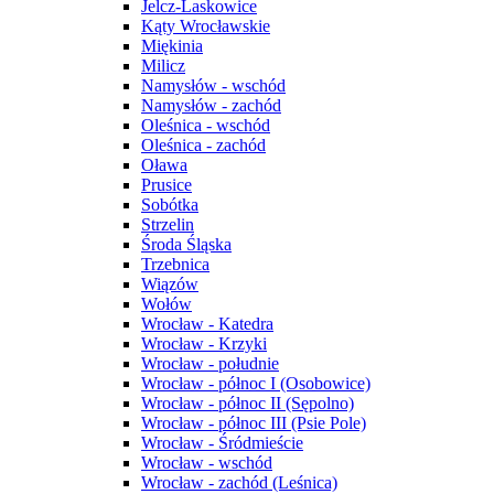
Jelcz-Laskowice
Kąty Wrocławskie
Miękinia
Milicz
Namysłów - wschód
Namysłów - zachód
Oleśnica - wschód
Oleśnica - zachód
Oława
Prusice
Sobótka
Strzelin
Środa Śląska
Trzebnica
Wiązów
Wołów
Wrocław - Katedra
Wrocław - Krzyki
Wrocław - południe
Wrocław - północ I (Osobowice)
Wrocław - północ II (Sępolno)
Wrocław - północ III (Psie Pole)
Wrocław - Śródmieście
Wrocław - wschód
Wrocław - zachód (Leśnica)