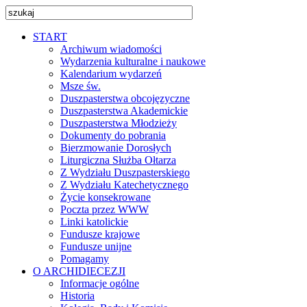
START
Archiwum wiadomości
Wydarzenia kulturalne i naukowe
Kalendarium wydarzeń
Msze św.
Duszpasterstwa obcojęzyczne
Duszpasterstwa Akademickie
Duszpasterstwa Młodzieży
Dokumenty do pobrania
Bierzmowanie Dorosłych
Liturgiczna Służba Ołtarza
Z Wydziału Duszpasterskiego
Z Wydziału Katechetycznego
Życie konsekrowane
Poczta przez WWW
Linki katolickie
Fundusze krajowe
Fundusze unijne
Pomagamy
O ARCHIDIECEZJI
Informacje ogólne
Historia