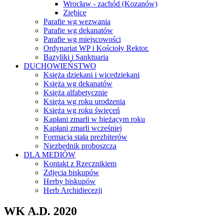
Wrocław - zachód (Kozanów)
Ziębice
Parafie wg wezwania
Parafie wg dekanatów
Parafie wg miejscowości
Ordynariat WP i Kościoły Rektor.
Bazyliki i Sanktuaria
DUCHOWIEŃSTWO
Księża dziekani i wicedziekani
Księża wg dekanatów
Księża alfabetycznie
Księża wg roku urodzenia
Księża wg roku święceń
Kapłani zmarli w bieżącym roku
Kapłani zmarli wcześniej
Formacja stała prezbiterów
Niezbędnik proboszcza
DLA MEDIÓW
Kontakt z Rzecznikiem
Zdjęcia biskupów
Herby biskupów
Herb Archidiecezji
WK A.D. 2020