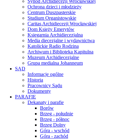
Synod Archidiecezji Wrocławskiej
Ochrona dzieci i młodzieży
Centrum Duszpasterskie
Studium Organistowskie
Caritas Archidiecezji Wrocławskiej
Dom Księży Emerytów
Księgarnia Archidiecezjalna
Media diecezjalne i wydawnictwa
Katolickie Radio Rodzina
Archiwum i Biblioteka Kapitulna
Muzeum Archidiecezjalne
Grupa medialna Johanneum
SĄD
Informacje ogólne
Historia
Pracownicy Sądu
Dokumenty
PARAFIE
Dekanaty i parafie
Borów
Brzeg - południe
Brzeg - północ
Brzeg Dolny
Góra - wschód
Góra - zachód