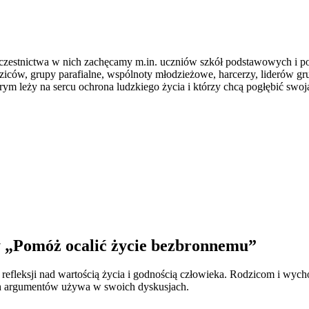
o uczestnictwa w nich zachęcamy m.in. uczniów szkół podstawowych i
iców, grupy parafialne, wspólnoty młodzieżowe, harcerzy, liderów gru
rym leży na sercu ochrona ludzkiego życia i którzy chcą pogłębić swo
 „Pomóż ocalić życie bezbronnemu”
refleksji nad wartością życia i godnością człowieka. Rodzicom i wy
kich argumentów używa w swoich dyskusjach.