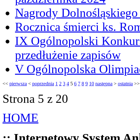
Nagrody Dolnośląskiego
Rocznica śmierci ks. Ro
IX Ogólnopolski Konkur
przedłużenie zapisów
V Ogólnopolska Olimpia
<<
pierwsza
<
poprzednia
1
2
3
4
5
6
7
8
9
10
następna
>
ostatnia
>>
Strona 5 z 20
HOME
:: Internetowy System An