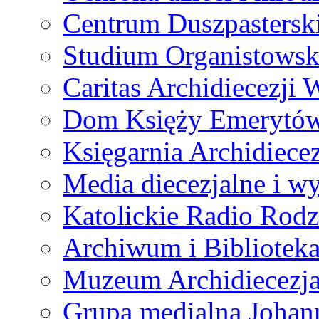
Centrum Duszpastersk
Studium Organistowsk
Caritas Archidiecezji 
Dom Księży Emerytó
Księgarnia Archidiecez
Media diecezjalne i 
Katolickie Radio Rodz
Archiwum i Biblioteka
Muzeum Archidiecezja
Grupa medialna Joha