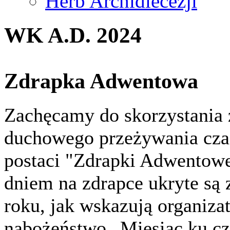
Herb Archidiecezji
WK A.D. 2024
Zdrapka Adwentowa
Zachęcamy do skorzystania 
duchowego przeżywania cz
postaci "Zdrapki Adwentow
dniem na zdrapce ukryte są
roku, jak wskazują organizato
nabożeństwo „Miesiąc ku cz