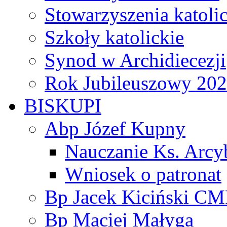
Stowarzyszenia katoli
Szkoły katolickie
Synod w Archidiecezji
Rok Jubileuszowy 20
BISKUPI
Abp Józef Kupny
Nauczanie Ks. Arcy
Wniosek o patronat
Bp Jacek Kiciński CM
Bp Maciej Małyga