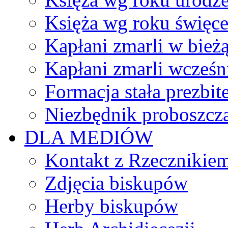
Księża wg roku święc
Kapłani zmarli w bież
Kapłani zmarli wcześn
Formacja stała prezbit
Niezbędnik proboszcz
DLA MEDIÓW
Kontakt z Rzecznikie
Zdjęcia biskupów
Herby biskupów