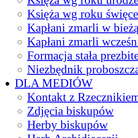
Księża wg roku święc
Kapłani zmarli w bież
Kapłani zmarli wcześn
Formacja stała prezbit
Niezbędnik proboszcz
DLA MEDIÓW
Kontakt z Rzecznikie
Zdjęcia biskupów
Herby biskupów