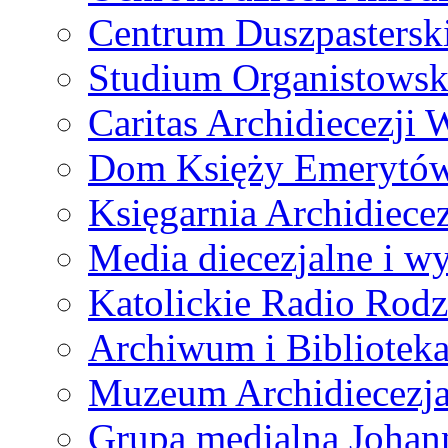
Centrum Duszpastersk
Studium Organistowsk
Caritas Archidiecezji 
Dom Księży Emerytó
Księgarnia Archidiecez
Media diecezjalne i 
Katolickie Radio Rodz
Archiwum i Biblioteka
Muzeum Archidiecezja
Grupa medialna Joha