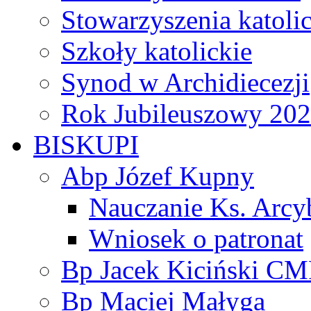
Stowarzyszenia katoli
Szkoły katolickie
Synod w Archidiecezji
Rok Jubileuszowy 20
BISKUPI
Abp Józef Kupny
Nauczanie Ks. Arcy
Wniosek o patronat
Bp Jacek Kiciński CM
Bp Maciej Małyga