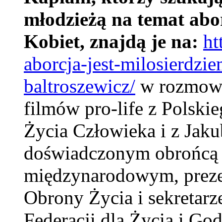
młodzieżą na temat abor
Kobiet, znajdą je na:
ht
aborcja-jest-milosierdzi
baltroszewicz/
w rozmowie
filmów pro-life z Polsk
Życia Człowieka i z Jak
doświadczonym obrońcą ż
międzynarodowym, preze
Obrony Życia i sekretar
Federacji dla Życia i Go