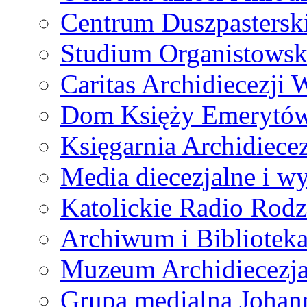
Centrum Duszpastersk
Studium Organistowsk
Caritas Archidiecezji 
Dom Księży Emerytó
Księgarnia Archidiecez
Media diecezjalne i 
Katolickie Radio Rodz
Archiwum i Biblioteka
Muzeum Archidiecezja
Grupa medialna Joha