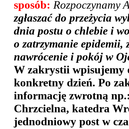
sposób:
Rozpoczynamy A
zgłaszać do przeżycia wy
dnia postu o chlebie i w
o zatrzymanie epidemii, 
nawrócenie i pokój w Ojc
W zakrystii wpisujemy 
konkretny dzień. Po za
informację zwrotną np.
Chrzcielna, katedra W
jednodniowy post w cza