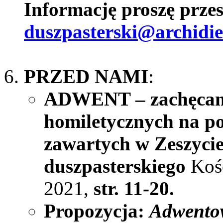
Informację proszę przes
duszpasterski@archidie
PRZED NAMI
:
ADWENT –
zachęcam
homiletycznych na po
zawartych w
Zeszyci
duszpasterskiego
Kośc
2021,
str. 11-20.
Propozycja:
Adwento