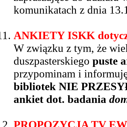
komunikatach z dnia 13.1
ANKIETY ISKK dotyczące
W związku z tym, że wiel
duszpasterskiego
puste a
przypominam i informuję
bibliotek
NIE PRZESY
ankiet dot. badania
dom
PROPOZYCJA TV EWTN 