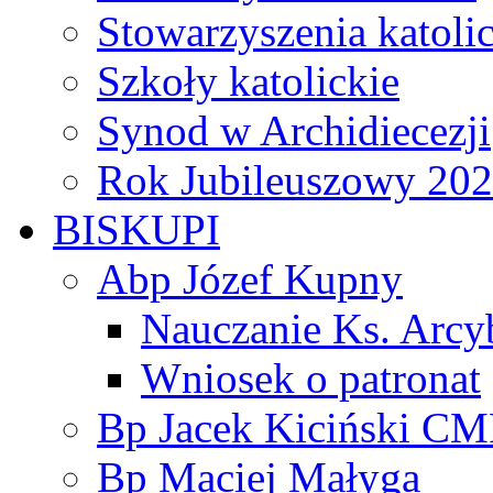
Stowarzyszenia katoli
Szkoły katolickie
Synod w Archidiecezji
Rok Jubileuszowy 20
BISKUPI
Abp Józef Kupny
Nauczanie Ks. Arcy
Wniosek o patronat
Bp Jacek Kiciński CM
Bp Maciej Małyga