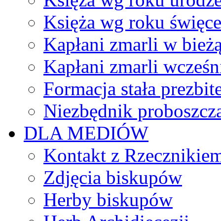
Księża wg roku święc
Kapłani zmarli w bież
Kapłani zmarli wcześn
Formacja stała prezbit
Niezbędnik proboszcz
DLA MEDIÓW
Kontakt z Rzecznikie
Zdjęcia biskupów
Herby biskupów