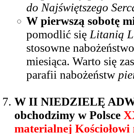
do Najświętszego Serc
W pierwszą sobotę m
pomodlić się
Litanią 
stosowne nabożeństwo 
miesiąca. Warto się 
parafii nabożeństw
pie
W II NIEDZIELĘ ADWE
obchodzimy w Polsce
X
materialnej Kościołowi