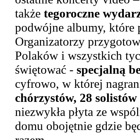
także
tegoroczne wydar
podwójne albumy, które 
Organizatorzy przygotow
Polaków i wszystkich tyc
świętować -
specjalną b
cyfrowo, w której nagran
chórzystów, 28 solistów
niezwykła płyta ze wspó
domu obojętnie gdzie bę
razem.