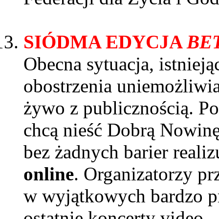
SIÓDMA EDYCJA
BE
Obecna sytuacja, istnieją
obostrzenia uniemożliwia
żywo z publicznością. Po
chcą nieść Dobrą Nowinę 
bez żadnych barier reali
online
. Organizatorzy p
w wyjątkowych bardzo p
ostatnie koncerty video 