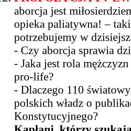
aborcja jest miłosierdzie
opieka paliatywna! – tak
potrzebujemy w dzisiejsze
- Czy aborcja sprawia dz
- Jaka jest rola mężczy
pro-life?
- Dlaczego 110 światowyc
polskich władz o publik
Konstytucyjnego?
Kapłani, którzy szukaj